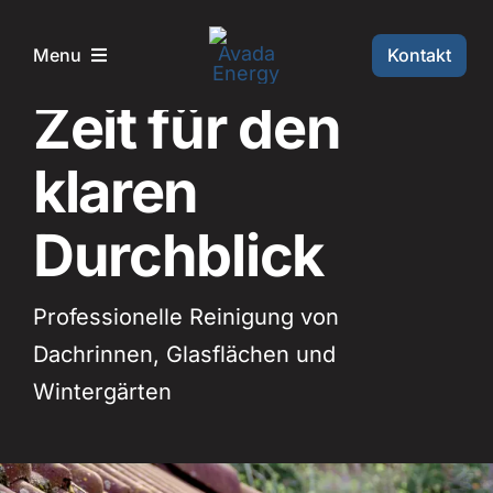
Skip
to
Kontakt
Menu
Reinigung PLUS
content
Zeit für den
Home
klaren
Leistungen
Durchblick
Projekte
Professionelle Reinigung von
Über mich
Dachrinnen, Glasflächen und
Wintergärten