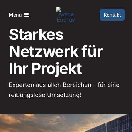
Skip
to
Kontakt
Menu
Partnernetzwerk
content
Starkes
Home
Netzwerk für
Leistungen
Ihr Projekt
Projekte
Experten aus allen Bereichen – für eine
Über mich
reibungslose Umsetzung!